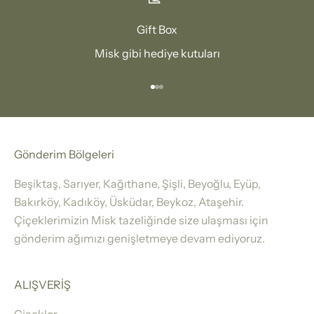
Gift Box
Misk gibi hediye kutuları
1 ögesine git
2 ögesine git
3 ögesine git
Gönderim Bölgeleri
Beşiktaş, Sarıyer, Kağıthane, Şişli, Beyoğlu, Eyüp,
Bakırköy, Kadıköy, Üsküdar, Beykoz, Ataşehir.
Çiçeklerimizin Misk tazeliğinde size ulaşması için
gönderim ağımızı genişletmeye devam ediyoruz.
ALIŞVERİŞ