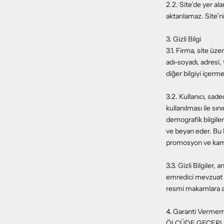
2.2. Site’de yer a
aktarılamaz. Site’n
3. Gizli Bilgi
3.1. Firma, site üzer
adı-soyadı, adresi,
diğer bilgiyi içermek
3.2. Kullanıcı, sa
kullanılması ile sın
demografik bilgiler
ve beyan eder. Bu k
promosyon ve kampa
3.3. Gizli Bilgiler
emredici mevzuat 
resmi makamlara aç
4. Garanti Ver
ÖLÇÜDE GEÇERLİ