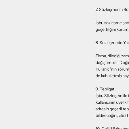
7. Sözleşmenin Büt
İşbu sözleşme şart
geçerliliğini koru
8. Sözleşmede Yapı
Firma, dilediği za
değiştirebilir. Deği
Kullanıcı’nın soru
de kabul etmiş sayıl
9. Tebligat
İşbu Sözleşme ile i
kullanıcının üyelik 
adresin geçerli teb
bildireceğini, aksi 
10. Delil Sözleşme