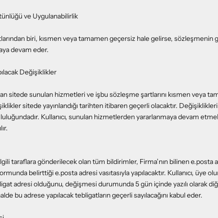
ünlüğü ve Uygulanabilirlik
larından biri, kısmen veya tamamen geçersiz hale gelirse, sözleşmenin ge
maya devam eder.
lacak Değişiklikler
man sitede sunulan hizmetleri ve işbu sözleşme şartlarını kısmen veya 
şiklikler sitede yayınlandığı tarihten itibaren geçerli olacaktır. Değişiklikle
mluluğundadır. Kullanıcı, sunulan hizmetlerden yararlanmaya devam etmekl
ır.
lgili taraflara gönderilecek olan tüm bildirimler, Firma’nın bilinen e.posta 
formunda belirttiği e.posta adresi vasıtasıyla yapılacaktır. Kullanıcı, üye olu
ligat adresi olduğunu, değişmesi durumunda 5 gün içinde yazılı olarak diğ
halde bu adrese yapılacak tebligatların geçerli sayılacağını kabul eder.
si