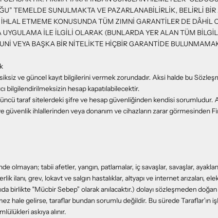
U” TEMELDE SUNULMAKTA VE PAZARLANABİLİRLİK, BELİRLİ Bİ
 İHLAL ETMEME KONUSUNDA TÜM ZIMNİ GARANTİLER DE DÂHİL
 UYGULAMA İLE İLGİLİ OLARAK (BUNLARDA YER ALAN TÜM BİLGİL
NUNİ VEYA BAŞKA BİR NİTELİKTE HİÇBİR GARANTİDE BULUNMAMA
ik
ksiksiz ve güncel kayıt bilgilerini vermek zorundadır. Aksi halde bu Sözleşm
cı bilgilendirilmeksizin hesap kapatılabilecektir.
üçüncü taraf sitelerdeki şifre ve hesap güvenliğinden kendisi sorumludur. 
 ve güvenlik ihlallerinden veya donanım ve cihazların zarar görmesinden 
nde olmayan; tabii afetler, yangın, patlamalar, iç savaşlar, savaşlar, ayakla
lik ilanı, grev, lokavt ve salgın hastalıklar, altyapı ve internet arızaları, elek
da birlikte "Mücbir Sebep” olarak anılacaktır.) dolayı sözleşmeden doğa
emez hale gelirse, taraflar bundan sorumlu değildir. Bu sürede Taraflar’ın
ülükleri askıya alınır.