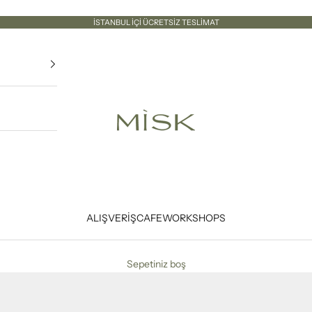
İSTANBUL İÇİ ÜCRETSİZ TESLİMAT
Misk İstanbul
ALIŞVERİŞ
CAFE
WORKSHOPS
Sepetiniz boş