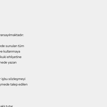
 varsayılmaktadır:
itede sunulan tüm
 ve kullanmaya
kuki ehliyetine
şmede yazan
ar işbu sözleşmeyi
eşmede talep edilen
klı tutar.