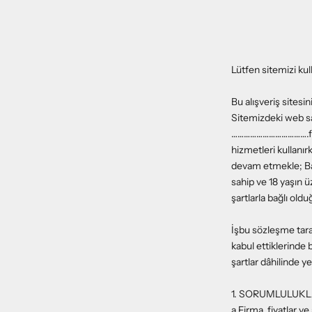
Lütfen sitemizi kul
Bu alışveriş sitesi
Sitemizdeki web sa
……………………………….firmas
hizmetleri kullanı
devam etmekle; Bağ
sahip ve 18 yaşın
şartlarla bağlı old
İşbu sözleşme taraf
kabul ettiklerinde
şartlar dâhilinde y
1. SORUMLULUK
a.Firma, fiyatlar v