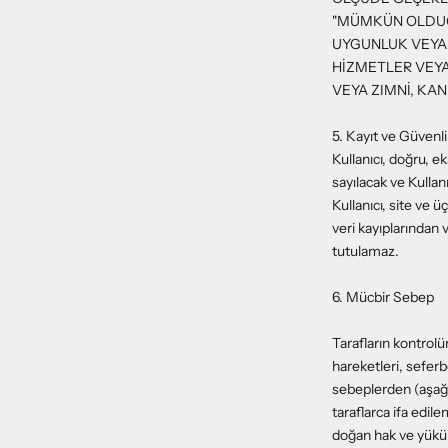
"MÜMKÜN OLDUĞ
UYGUNLUK VEYA
HİZMETLER VEYA
VEYA ZIMNİ, KA
5. Kayıt ve Güvenl
Kullanıcı, doğru, e
sayılacak ve Kullanı
Kullanıcı, site ve 
veri kayıplarından
tutulamaz.
6. Mücbir Sebep
Tarafların kontrolü
hareketleri, seferber
sebeplerden (aşağı
taraflarca ifa edil
doğan hak ve yüküml