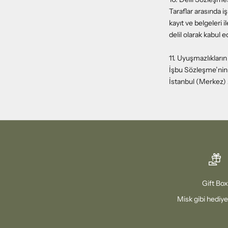
Taraflar arasında iş
kayıt ve belgeleri 
delil olarak kabul e
11. Uyuşmazlıklar
İşbu Sözleşme’ni
İstanbul (Merkez) A
Gift Box
Misk gibi hediye