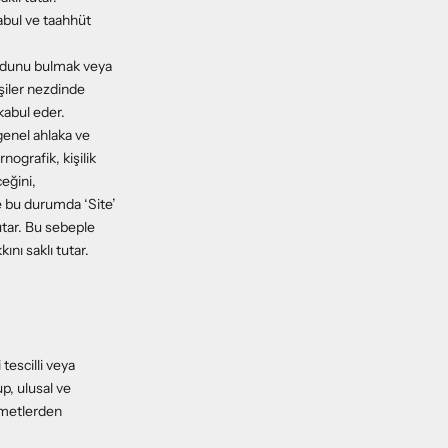
abul ve taahhüt
kodunu bulmak veya
şiler nezdinde
kabul eder.
 genel ahlaka ve
nografik, kişilik
ceğini,
 bu durumda ‘Site’
tutar. Bu sebeple
kını saklı tutar.
 tescilli veya
up, ulusal ve
izmetlerden