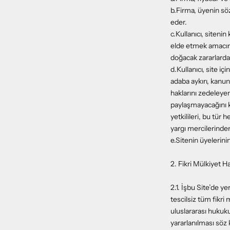
b.Firma, üyenin sö
eder.
c.Kullanıcı, siten
elde etmek amacına
doğacak zararlarda
d.Kullanıcı, site i
adaba aykırı, kanuna
haklarını zedeleyen,
paylaşmayacağını 
yetkilileri, bu tür 
yargı mercilerinden 
e.Sitenin üyelerini
2. Fikri Mülkiyet Ha
2.1. İşbu Site’de ye
tescilsiz tüm fikri m
uluslararası hukuku
yararlanılması söz