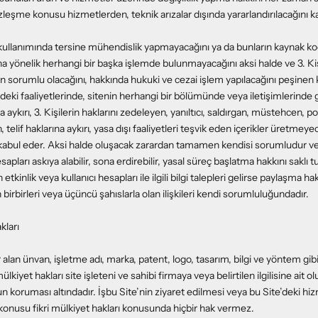
zleşme konusu hizmetlerden, teknik arızalar dışında yararlandırılacağını k
in kullanımında tersine mühendislik yapmayacağını ya da bunların kaynak 
 yönelik herhangi bir başka işlemde bulunmayacağını aksi halde ve 3. Ki
n sorumlu olacağını, hakkında hukuki ve cezai işlem yapılacağını peşinen 
çindeki faaliyetlerinde, sitenin herhangi bir bölümünde veya iletişimlerinde
 aykırı, 3. Kişilerin haklarını zedeleyen, yanıltıcı, saldırgan, müstehcen, por
 telif haklarına aykırı, yasa dışı faaliyetleri teşvik eden içerikler üretmeye
kabul eder. Aksi halde oluşacak zarardan tamamen kendisi sorumludur ve
hesapları askıya alabilir, sona erdirebilir, yasal süreç başlatma hakkını saklı 
etkinlik veya kullanıcı hesapları ile ilgili bilgi talepleri gelirse paylaşma hak
n birbirleri veya üçüncü şahıslarla olan ilişkileri kendi sorumluluğundadır.
kları
r alan ünvan, işletme adı, marka, patent, logo, tasarım, bilgi ve yöntem gibi
ülkiyet hakları site işleteni ve sahibi firmaya veya belirtilen ilgilisine ait ol
n koruması altındadır. İşbu Site’nin ziyaret edilmesi veya bu Site’deki h
 konusu fikri mülkiyet hakları konusunda hiçbir hak vermez.