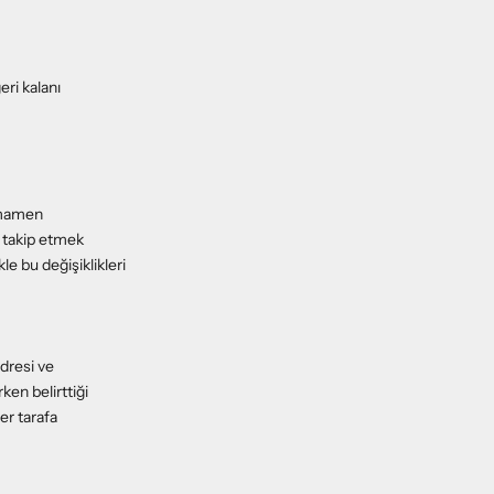
ri kalanı
tamamen
ri takip etmek
e bu değişiklikleri
adresi ve
rken belirttiği
er tarafa