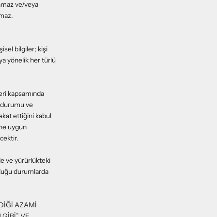
lamaz ve/veya
lamaz.
isel bilgiler; kişi
ya yönelik her türlü
leri kapsamında
öy durumu ve
akat ettiğini kabul
line uygun
cektir.
de ve yürürlükteki
lduğu durumlarda
DİĞİ AZAMİ
GİBİ” VE