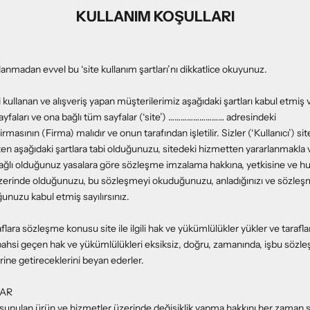
KULLANIM KOŞULLARI
lanmadan evvel bu ‘site kullanım şartları’nı dikkatlice okuyunuz.
ni kullanan ve alışveriş yapan müşterilerimiz aşağıdaki şartları kabul etmiş
yfaları ve ona bağlı tüm sayfalar (‘site’) ……………………… adresindeki
ının (Firma) malıdır ve onun tarafından işletilir. Sizler (‘Kullanıcı’) s
rken aşağıdaki şartlara tabi olduğunuzu, sitedeki hizmetten yararlanmakla
lı olduğunuz yasalara göre sözleşme imzalama hakkına, yetkisine ve hu
 üzerinde olduğunuzu, bu sözleşmeyi okuduğunuzu, anladığınızı ve sözle
uğunuzu kabul etmiş sayılırsınız.
lara sözleşme konusu site ile ilgili hak ve yükümlülükler yükler ve tarafl
 bahsi geçen hak ve yükümlülükleri eksiksiz, doğru, zamanında, işbu sözl
erine getireceklerini beyan ederler.
LAR
e sunulan ürün ve hizmetler üzerinde değişiklik yapma hakkını her zaman sa