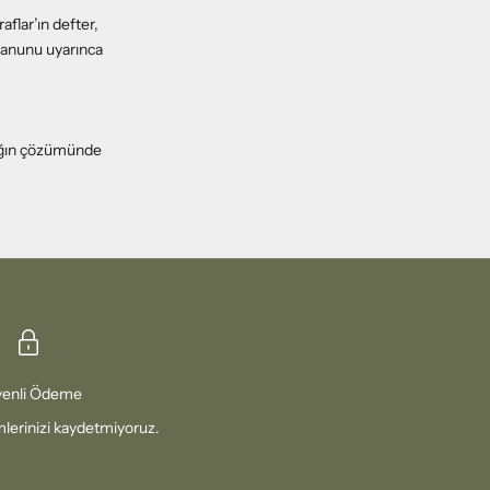
aflar’ın defter,
 Kanunu uyarınca
ığın çözümünde
enli Ödeme
erinizi kaydetmiyoruz.