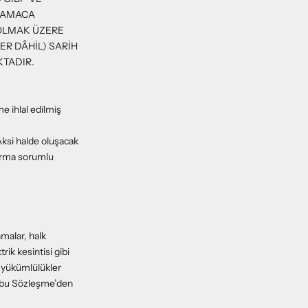
R AMACA
 OLMAK ÜZERE
ER DÂHİL) SARİH
KTADIR.
e ihlal edilmiş
Aksi halde oluşacak
Firma sorumlu
nmalar, halk
trik kesintisi gibi
n yükümlülükler
 işbu Sözleşme’den