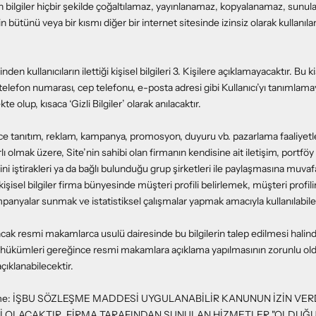
lan bilgiler hiçbir şekilde çoğaltılamaz, yayınlanamaz, kopyalanamaz, sunu
in bütünü veya bir kısmı diğer bir internet sitesinde izinsiz olarak kullanı
inden kullanıcıların ilettiği kişisel bilgileri 3. Kişilere açıklamayacaktır. Bu kiş
 telefon numarası, cep telefonu, e-posta adresi gibi Kullanıcı’yı tanımlama
te olup, kısaca ‘Gizli Bilgiler’ olarak anılacaktır.
dece tanıtım, reklam, kampanya, promosyon, duyuru vb. pazarlama faaliyet
ırlı olmak üzere, Site’nin sahibi olan firmanın kendisine ait iletişim, portf
ini iştirakleri ya da bağlı bulunduğu grup şirketleri ile paylaşmasına muvaf
işisel bilgiler firma bünyesinde müşteri profili belirlemek, müşteri profi
nyalar sunmak ve istatistiksel çalışmalar yapmak amacıyla kullanılabile
, ancak resmi makamlarca usulü dairesinde bu bilgilerin talep edilmesi halin
hükümleri gereğince resmi makamlara açıklama yapılmasının zorunlu o
ıklanabilecektir.
meme: İŞBU SÖZLEŞME MADDESİ UYGULANABİLİR KANUNUN İZİN VER
 OLACAKTIR. FİRMA TARAFINDAN SUNULAN HİZMETLER "OLDUĞU 