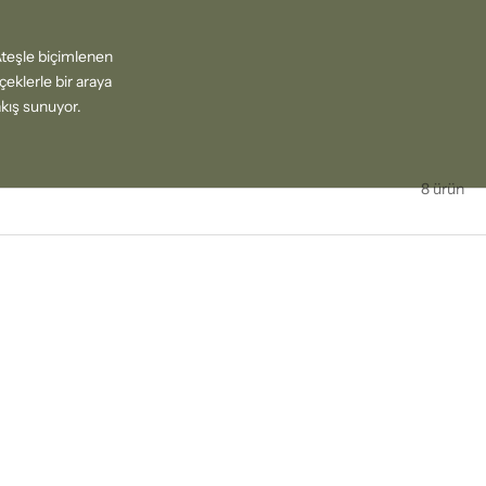
Ateşle biçimlenen
çeklerle bir araya
akış sunuyor.
8 ürün
TÜKENDI