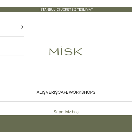
İSTANBUL İÇİ ÜCRETSİZ TESLİMAT
Misk İstanbul
ALIŞVERİŞ
CAFE
WORKSHOPS
Sepetiniz boş