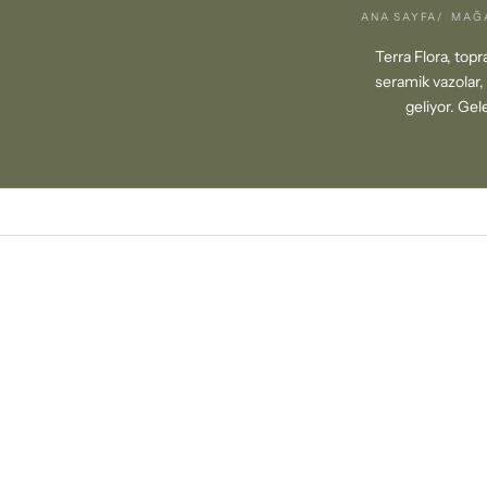
ANA SAYFA
MAĞ
Terra Flora, top
seramik vazolar, 
geliyor. Gel