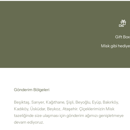
Gift Box
Misk gibi hediye
Gönderim Bölgeleri
Beşiktaş, Sarıyer, Kağıthane, Şişli, Beyoğlu, Eyüp, Bakırköy,
Kadıköy, Üsküdar, Beykoz, Ataşehir. Çiçeklerimizin Misk
tazeliğinde size ulaşması için gönderim ağımızı genişletmeye
devam ediyoruz.