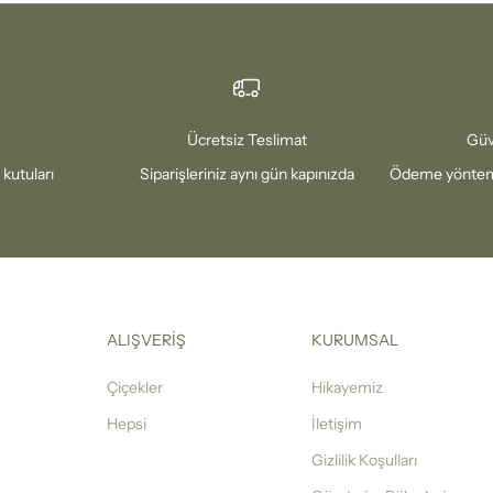
Ücretsiz Teslimat
Güv
 kutuları
Siparişleriniz aynı gün kapınızda
Ödeme yönteml
ALIŞVERİŞ
KURUMSAL
Çiçekler
Hikayemiz
Hepsi
İletişim
Gizlilik Koşulları