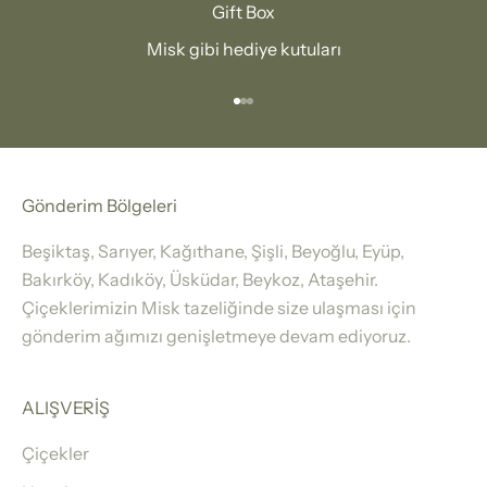
Gift Box
Misk gibi hediye kutuları
1 ögesine git
2 ögesine git
3 ögesine git
Gönderim Bölgeleri
Beşiktaş, Sarıyer, Kağıthane, Şişli, Beyoğlu, Eyüp,
Bakırköy, Kadıköy, Üsküdar, Beykoz, Ataşehir.
Çiçeklerimizin Misk tazeliğinde size ulaşması için
gönderim ağımızı genişletmeye devam ediyoruz.
ALIŞVERİŞ
Çiçekler