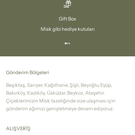
Gift Box
Misk gibi hediye kutuları
1 ögesine git
2 ögesine git
3 ögesine git
Gönderim Bölgeleri
Beşiktaş, Sarıyer, Kağıthane, Şişli, Beyoğlu, Eyüp,
Bakırköy, Kadıköy, Üsküdar, Beykoz, Ataşehir.
Çiçeklerimizin Misk tazeliğinde size ulaşması için
gönderim ağımızı genişletmeye devam ediyoruz.
ALIŞVERİŞ