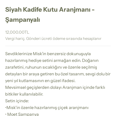
Siyah Kadife Kutu Aranjmanı -
Şampanyalı
İndirimli fiyat
12,000.00TL
Vergi hariç.
Gönderi ücreti
ödeme sırasında hesaplanır
Sevdiklerinize Misk’in benzersiz dokunuşuyla
hazırlanmış hediye setini armağan edin. Doğanın
zarafetini, ruhunun sıcaklığını ve özenle seçilmiş
detayları bir araya getiren bu özel tasarım, sevgi dolu bir
yeni yıl kutlamasının en güzel ifadesi.
Mevsimsel geçişlerden dolayı Aranjman içinde farklı
bitkiler kullanılabilir.
Setin içinde:
•Misk'in özenle hazırlanmış çiçek aranjmanı
• Moet Şampanya