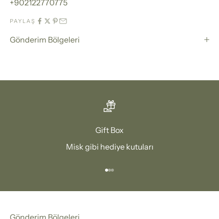
+902122770775
PAYLAŞ
Gönderim Bölgeleri
Gift Box
Misk gibi hediye kutuları
1 ögesine git
2 ögesine git
3 ögesine git
Gönderim Bölgeleri