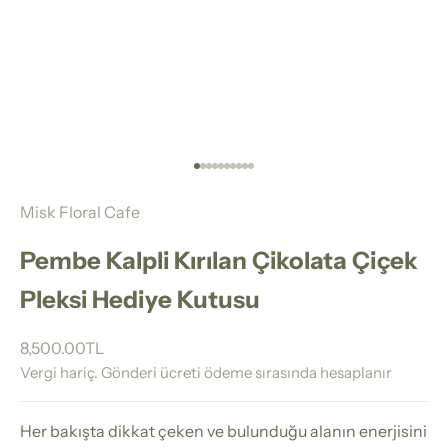
1 ögesine git
2 ögesine git
3 ögesine git
4 ögesine git
5 ögesine git
6 ögesine git
7 ögesine git
8 ögesine git
9 ögesine git
10 ögesine git
Misk Floral Cafe
Pembe Kalpli Kırılan Çikolata Çiçek
Pleksi Hediye Kutusu
İndirimli fiyat
8,500.00TL
Vergi hariç.
Gönderi ücreti
ödeme sırasında hesaplanır
Her bakışta dikkat çeken ve bulunduğu alanın enerjisini