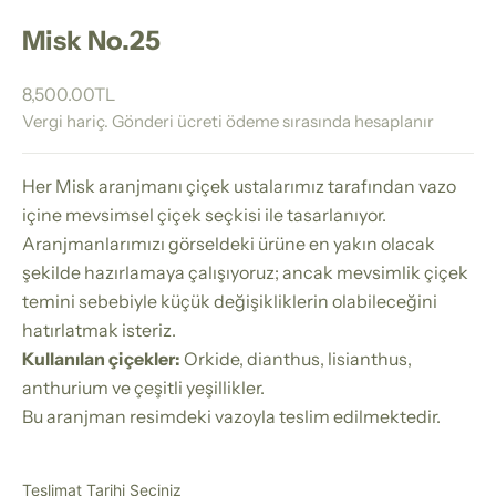
Misk No.25
İndirimli fiyat
8,500.00TL
Vergi hariç.
Gönderi ücreti
ödeme sırasında hesaplanır
Her Misk aranjmanı çiçek ustalarımız tarafından vazo
içine mevsimsel çiçek seçkisi ile tasarlanıyor.
Aranjmanlarımızı görseldeki ürüne en yakın olacak
şekilde hazırlamaya çalışıyoruz; ancak mevsimlik çiçek
temini sebebiyle küçük değişikliklerin olabileceğini
hatırlatmak isteriz.
Kullanılan çiçekler:
Orkide, dianthus, lisianthus,
anthurium ve çeşitli yeşillikler.
Bu aranjman resimdeki vazoyla teslim edilmektedir.
Teslimat Tarihi Seçiniz