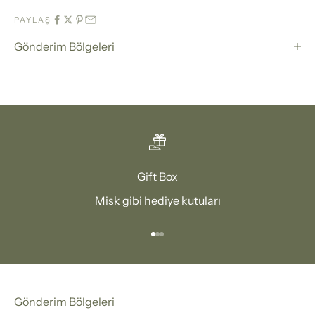
PAYLAŞ
Gönderim Bölgeleri
Gift Box
Misk gibi hediye kutuları
1 ögesine git
2 ögesine git
3 ögesine git
Gönderim Bölgeleri