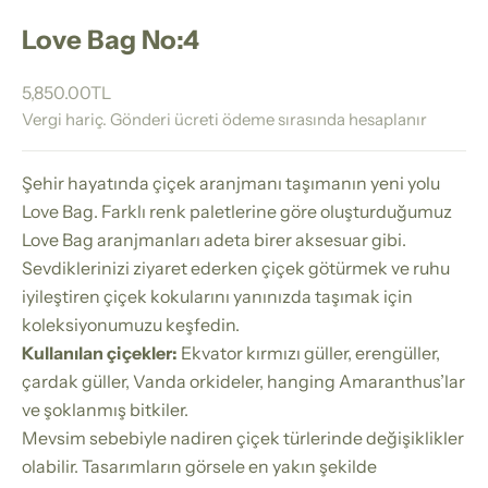
Love Bag No:4
İndirimli fiyat
5,850.00TL
Vergi hariç.
Gönderi ücreti
ödeme sırasında hesaplanır
Şehir hayatında çiçek aranjmanı taşımanın yeni yolu
Love Bag. Farklı renk paletlerine göre oluşturduğumuz
Love Bag aranjmanları adeta birer aksesuar gibi.
Sevdiklerinizi ziyaret ederken çiçek götürmek ve ruhu
iyileştiren çiçek kokularını yanınızda taşımak için
koleksiyonumuzu keşfedin.
Kullanılan çiçekler:
Ekvator kırmızı güller, erengüller,
çardak güller, Vanda orkideler, hanging Amaranthus’lar
ve şoklanmış bitkiler.
Mevsim sebebiyle nadiren çiçek türlerinde değişiklikler
olabilir. Tasarımların görsele en yakın şekilde