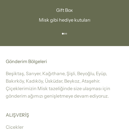
Gift Box
Misk gibi hediye kutuları
1 ögesine git
2 ögesine git
3 ögesine git
Gönderim Bölgeleri
Beşiktaş, Sarıyer, Kağıthane, Şişli, Beyoğlu, Eyüp,
Bakırköy, Kadıköy, Üsküdar, Beykoz, Ataşehir.
Çiçeklerimizin Misk tazeliğinde size ulaşması için
gönderim ağımızı genişletmeye devam ediyoruz.
ALIŞVERİŞ
Çiçekler