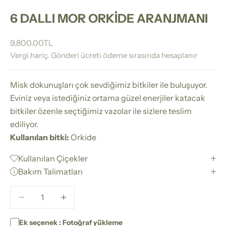
6 DALLI MOR ORKİDE ARANJMANI
İndirimli fiyat
9,800.00TL
Vergi hariç.
Gönderi ücreti
ödeme sırasında hesaplanır
Misk dokunuşları çok sevdiğimiz bitkiler ile buluşuyor.
Eviniz veya istediğiniz ortama güzel enerjiler katacak
bitkiler özenle seçtiğimiz vazolar ile sizlere teslim
ediliyor.
Kullanılan bitki:
Orkide
Kullanılan Çiçekler
Bakım Talimatları
Miktarı azalt
Miktarı azalt
Ek seçenek : Fotoğraf yükleme