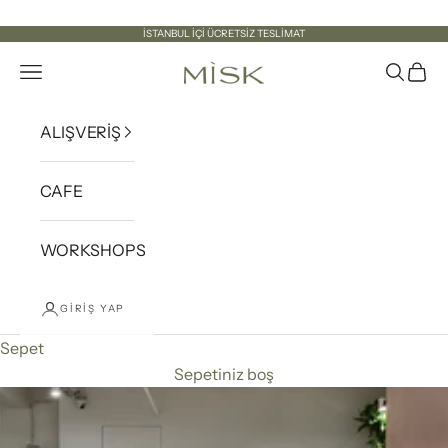
İçeriğe geç
İSTANBUL İÇİ ÜCRETSİZ TESLİMAT
Misk İstanbul
Menü
Ara
Sepe
ALIŞVERİŞ
CAFE
WORKSHOPS
GIRIŞ YAP
Sepet
Sepetiniz boş