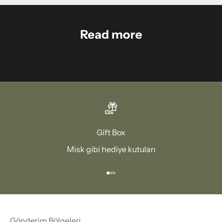
Read more
Gift Box
Misk gibi hediye kutuları
1 ögesine git
2 ögesine git
3 ögesine git
Gönderim Bölgeleri